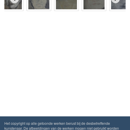
Het copyright op alle getoonde werken berust bij de desbetreffende
kunstenaar. De afbeeldingen van de werken mogen niet gebruikt worden