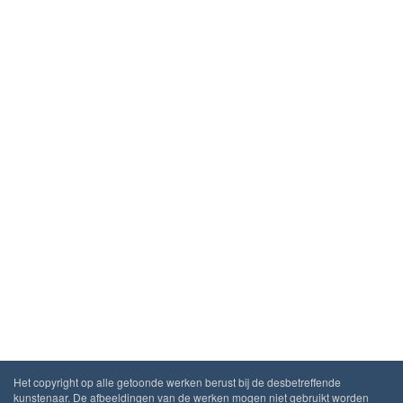
Het copyright op alle getoonde werken berust bij de desbetreffende
kunstenaar. De afbeeldingen van de werken mogen niet gebruikt worden