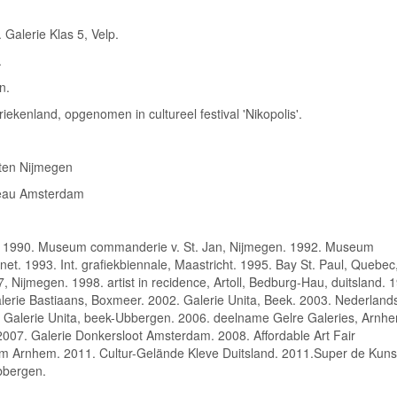
Galerie Klas 5, Velp.
.
n.
ekenland, opgenomen in cultureel festival 'Nikopolis'.
sten Nijmegen
reau Amsterdam
. 1990. Museum commanderie v. St. Jan, Nijmegen. 1992. Museum
et. 1993. Int. grafiekbiennale, Maastricht. 1995. Bay St. Paul, Quebec
 Nijmegen. 1998. artist in recidence, Artoll, Bedburg-Hau, duitsland. 
lerie Bastiaans, Boxmeer. 2002. Galerie Unita, Beek. 2003. Nederland
4. Galerie Unita, beek-Ubbergen. 2006. deelname Gelre Galeries, Arnh
07. Galerie Donkersloot Amsterdam. 2008. Affordable Art Fair
 Arnhem. 2011. Cultur-Gelände Kleve Duitsland. 2011.Super de Kuns
bbergen.