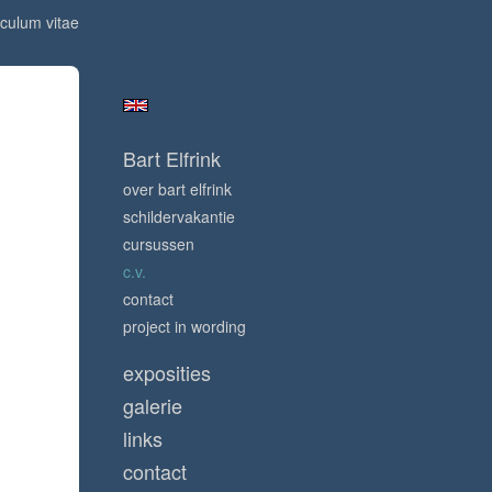
iculum vitae
Bart Elfrink
over bart elfrink
schildervakantie
cursussen
c.v.
contact
project in wording
exposities
galerie
links
contact