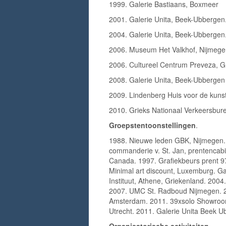
1999. Galerie Bastiaans, Boxmeer
2001. Galerie Unita, Beek-Ubbergen. 
2004. Galerie Unita, Beek-Ubbergen
2006. Museum Het Valkhof, Nijmege
2006. Cultureel Centrum Preveza, Gri
2008. Galerie Unita, Beek-Ubbergen
2009. Lindenberg Huis voor de kun
2010. Grieks Nationaal Verkeersbu
Groepstentoonstellingen
.
1988. Nieuwe leden GBK, Nijmegen
commanderie v. St. Jan, prentencabin
Canada. 1997. Grafiekbeurs prent 97,
Minimal art discount, Luxemburg. Ga
Instituut, Athene, Griekenland. 200
2007. UMC St. Radboud Nijmegen. 20
Amsterdam. 2011. 39xsolo Showroom
Utrecht. 2011. Galerie Unita Beek U