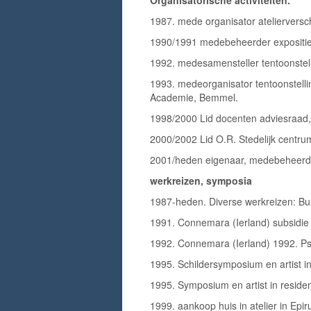
Organisatorische activiteiten.
1987. mede organisator atelierversc
1990/1991 medebeheerder expositi
1992. medesamensteller tentoonstell
1993. medeorganisator tentoonstell
Academie, Bemmel.
1998/2000 Lid docenten adviesraad, 
2000/2002 Lid O.R. Stedelijk centru
2001/heden eigenaar, medebeheerde
werkreizen, symposia
1987-heden. Diverse werkreizen: Bul
1991. Connemara (Ierland) subsidie 
1992. Connemara (Ierland) 1992. Ps
1995. Schildersymposium en artist i
1995. Symposium en artist in reside
1999. aankoop huis in atelier in Epi