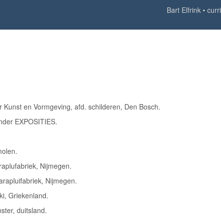
Bart Elfrink
curr
 Kunst en Vormgeving, afd. schilderen, Den Bosch.
k onder EXPOSITIES.
molen.
raplufabriek, Nijmegen.
rapluifabriek, Nijmegen.
i, Griekenland.
ster, duitsland.