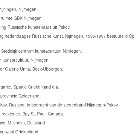
hijningen, Nijmegen.
eruimte GBK Nijmegen
ing Russische kunstenaars uit Pskov.
ing hedendaagse Russische kunst, Nijmegen. 1995/1997 bestuurslid O
Stedelijk centrum kunst&cultuur, Nijmegen.
m kunst&cultuur, Nijmegen.
r Galerie Unita, Beek-Ubbergen.
garije, Spanje Griekenland e.a.
provincie Gelderland.
kov, Rusland, in opdracht van de stedenband Nijmegen-Pskov.
n recidence, Bay St. Paul, Canada.
nce, Mullheim, Duitsland
rus, west Griekenland.