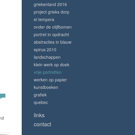
griekenland 2016
project grieks dorp
ei tempera
onder de olijfbomen
portret in opdracht
abstracties in blauw
epirus 2010
landschappen
klein werk op doek
vrije portretten
werken op papier
kunstboeken
grafiek
quebec
links
nd
contact