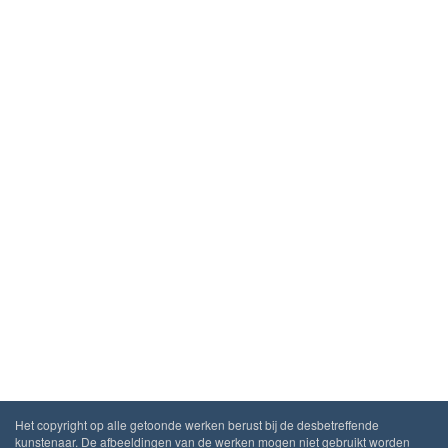
Het copyright op alle getoonde werken berust bij de desbetreffende
kunstenaar. De afbeeldingen van de werken mogen niet gebruikt worden