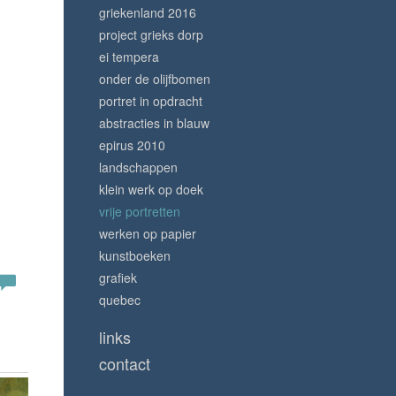
griekenland 2016
project grieks dorp
ei tempera
onder de olijfbomen
portret in opdracht
abstracties in blauw
epirus 2010
landschappen
klein werk op doek
vrije portretten
werken op papier
kunstboeken
grafiek
quebec
links
contact