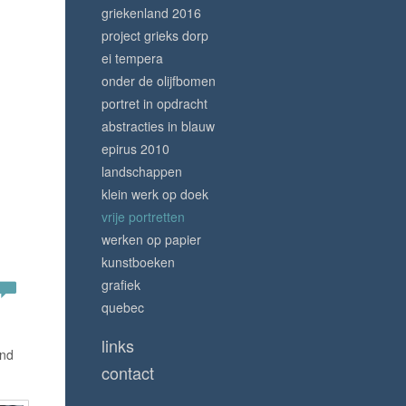
griekenland 2016
project grieks dorp
ei tempera
onder de olijfbomen
portret in opdracht
abstracties in blauw
epirus 2010
landschappen
klein werk op doek
vrije portretten
werken op papier
kunstboeken
grafiek
quebec
links
and
contact