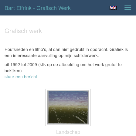
Bart Elfrink - Grafisch Werk
Tog
navi
Grafisch werk
Houtsneden en litho's, al dan niet gedrukt in opdracht. Grafiek is
een interessante aanvulling op mijn schilderwerk.
uit 1992 tot 2009
(klik op de afbeelding om het werk groter te
bekijken)
stuur een bericht
Landschap