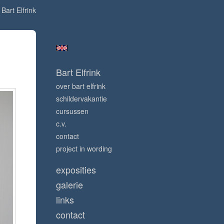
art Elfrink
Bart Elfrink
over bart elfrink
schildervakantie
cursussen
c.v.
contact
project in wording
exposities
galerie
links
contact