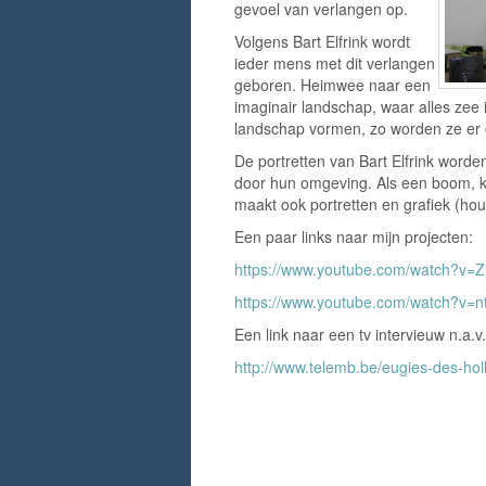
gevoel van verlangen op.
Volgens Bart Elfrink wordt
ieder mens met dit verlangen
geboren. Heimwee naar een
imaginair landschap, waar alles zee 
landschap vormen, zo worden ze er
De portretten van Bart Elfrink wor
door hun omgeving. Als een boom, kno
maakt ook portretten en grafiek (hou
Een paar links naar mijn projecten:
https://www.youtube.com/watch?v
https://www.youtube.com/watch?v=
Een link naar een tv intervieuw n.a.v
http://www.telemb.be/eugies-des-ho