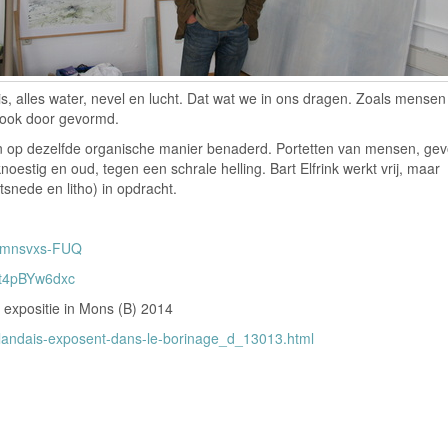
is, alles water, nevel en lucht. Dat wat we in ons dragen. Zoals mensen
 ook door gevormd.
den op dezelfde organische manier benaderd. Portetten van mensen, ge
estig en oud, tegen een schrale helling. Bart Elfrink werkt vrij, maar
tsnede en litho) in opdracht.
=Zmnsvxs-FUQ
nt4pBYw6dxc
. expositie in Mons (B) 2014
llandais-exposent-dans-le-borinage_d_13013.html