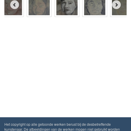
Het copyright op alle getoonde werken berust bij de desbetreffende
kunstenaar. De afbeeldingen van de werken mogen niet gebruikt worden