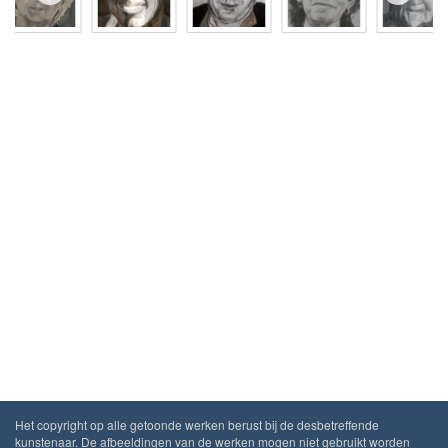
Het copyright op alle getoonde werken berust bij de desbetreffende
kunstenaar. De afbeeldingen van de werken mogen niet gebruikt worden