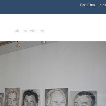
Bart Elfrink
atel
atelieropstelling