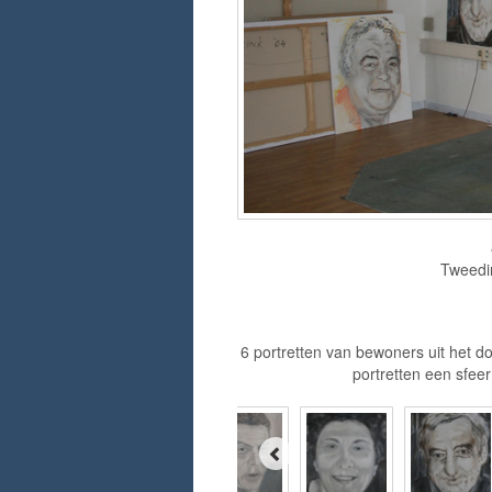
Tweedim
6 portretten van bewoners uit het d
portretten een sfeer