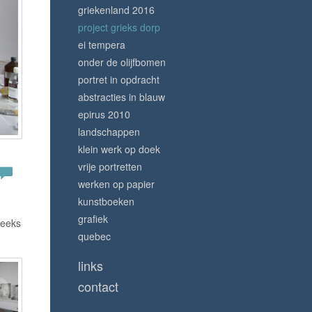
griekenland 2016
project grieks dorp
ei tempera
onder de olijfbomen
portret in opdracht
abstracties in blauw
epirus 2010
landschappen
klein werk op doek
vrije portretten
werken op papier
kunstboeken
grafiek
reeks
quebec
links
contact