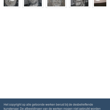
Het copyright op alle getoonde werken berust bij de desbetreffende
kunstenaar. De afbeeldingen van de werken mogen niet gebruikt worden