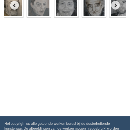
Het copyright op alle getoonde werken berust bij de desbetreffende
kunstenaar. De afbeeldingen van de werken mogen niet gebruikt worden