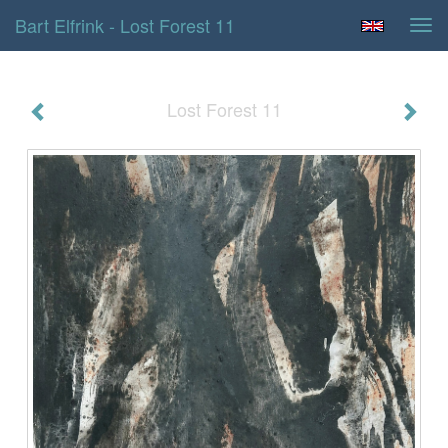
Bart Elfrink - Lost Forest 11
Tog
navi
Lost Forest 11