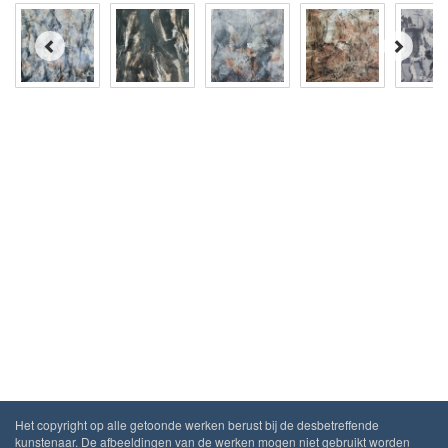
Het copyright op alle getoonde werken berust bij de desbetreffende
kunstenaar. De afbeeldingen van de werken mogen niet gebruikt worden