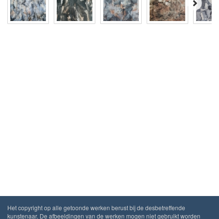
Het copyright op alle getoonde werken berust bij de desbetreffende
kunstenaar. De afbeeldingen van de werken mogen niet gebruikt worden