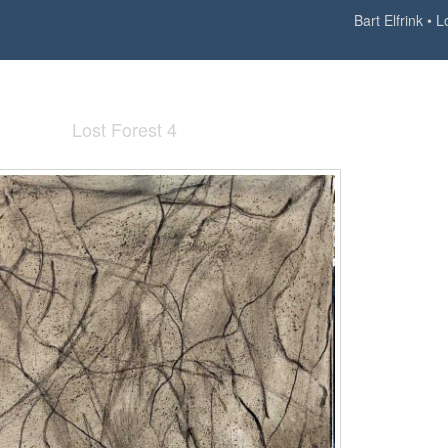
Bart Elfrink
L
Lost Forest 4