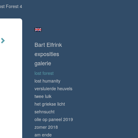
ost Forest 4
Bart Elfrink
exposities
galerie
lost forest
lost humanity
versluierde heuvels
twee luik
het griekse licht
sehnsucht
olie op paneel 2019
zomer 2018
am ende