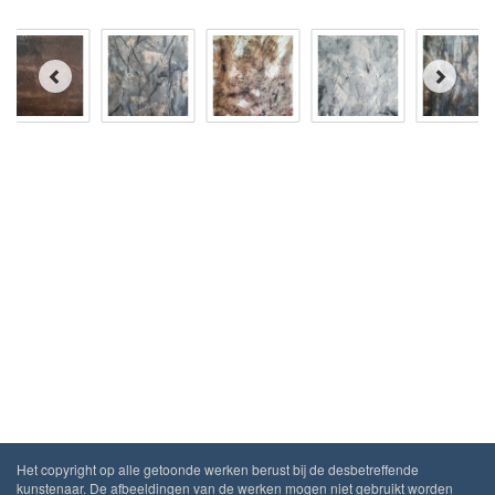
Het copyright op alle getoonde werken berust bij de desbetreffende
kunstenaar. De afbeeldingen van de werken mogen niet gebruikt worden