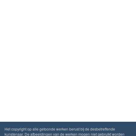
Het copyright op alle getoonde werken berust bij de desbetreffende
kunstenaar. De afbeeldingen van de werken mogen niet gebruikt worden