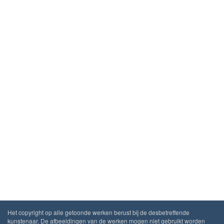
Het copyright op alle getoonde werken berust bij de desbetreffende
kunstenaar. De afbeeldingen van de werken mogen niet gebruikt worden