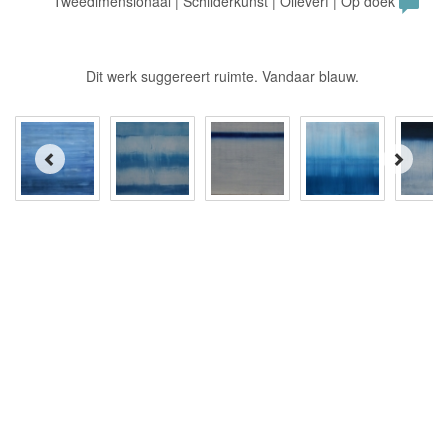
Tweedimensionaal | Schilderkunst | Olieverf | Op doek
Dit werk suggereert ruimte. Vandaar blauw.