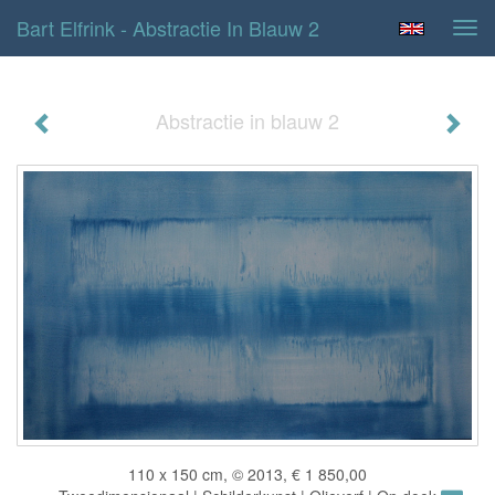
Bart Elfrink - Abstractie In Blauw 2
Tog
navi
Abstractie in blauw 2
110 x 150 cm, © 2013, € 1 850,00