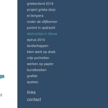
griekenland 2016
project grieks dorp
ei tempera
onder de olijfbomen
portret in opdracht
abstracties in blauw
epirus 2010
landschappen
klein werk op doek
vrije portretten
werken op papier
kunstboeken
grafiek
quebec
links
ng
contact