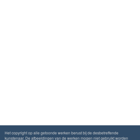
Het copyright op alle getoonde werken berust bij de desbetreffende
kunstenaar. De afbeeldingen van de werken mogen niet gebruikt worden