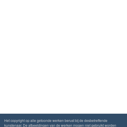
Het copyright op alle getoonde werken berust bij de desbetreffende
kunstenaar. De afbeeldingen van de werken mogen niet gebruikt worden