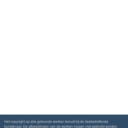
Het copyright op alle getoonde werken berust bij de desbetreffende
kunstenaar. De afbeeldingen van de werken mogen niet gebruikt worden