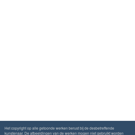
Het copyright op alle getoonde werken berust bij de desbetreffende
kunstenaar. De afbeeldingen van de werken mogen niet gebruikt worden