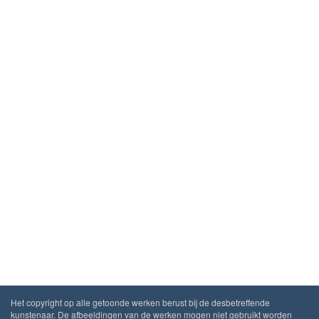
Het copyright op alle getoonde werken berust bij de desbetreffende
kunstenaar. De afbeeldingen van de werken mogen niet gebruikt worden