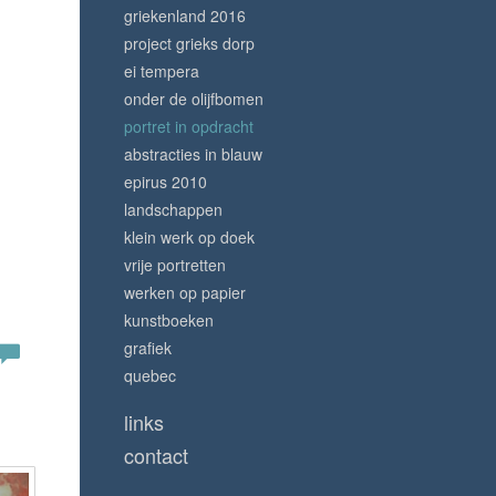
griekenland 2016
project grieks dorp
ei tempera
onder de olijfbomen
portret in opdracht
abstracties in blauw
epirus 2010
landschappen
klein werk op doek
vrije portretten
werken op papier
kunstboeken
grafiek
quebec
links
contact