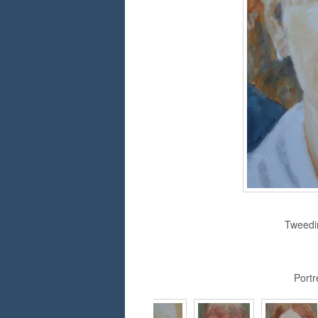
Tweedim
Portr