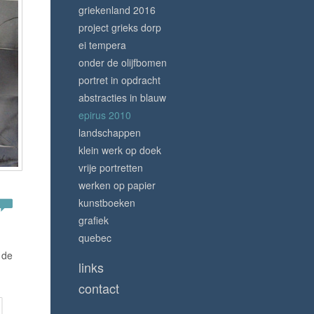
griekenland 2016
project grieks dorp
ei tempera
onder de olijfbomen
portret in opdracht
abstracties in blauw
epirus 2010
landschappen
klein werk op doek
vrije portretten
werken op papier
kunstboeken
grafiek
quebec
 de
links
contact